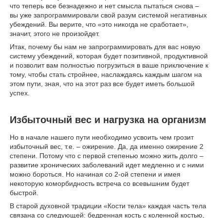
что теперь все безнадежно и нет смысла пытаться снова –
вы уже запрограммировали свой разум системой негативных
убеждений. Вы верите, что «это никогда не сработает»,
значит, этого не произойдет.
Итак, почему бы нам не запрограммировать для вас новую
систему убеждений, которая будет позитивной, продуктивной
и позволит вам полностью погрузиться в ваше приключение к
тому, чтобы стать стройнее, наслаждаясь каждым шагом на
этом пути, зная, что на этот раз все будет иметь большой
успех.
Избыточный вес и нагрузка на организм
Но в начале нашего пути необходимо усвоить чем грозит
избыточный вес, т.е. – ожирение. Да, да именно ожирение 2
степени. Потому что с первой степенью можно жить долго –
развитие хронических заболеваний идет медленно и с ними
можно бороться. Но начиная со 2-ой степени и имея
некоторую коморбидность встреча со всевышним будет
быстрой.
В старой духовной традиции «Кости тела» каждая часть тела
связана со следующей: бедренная кость с коленной костью,