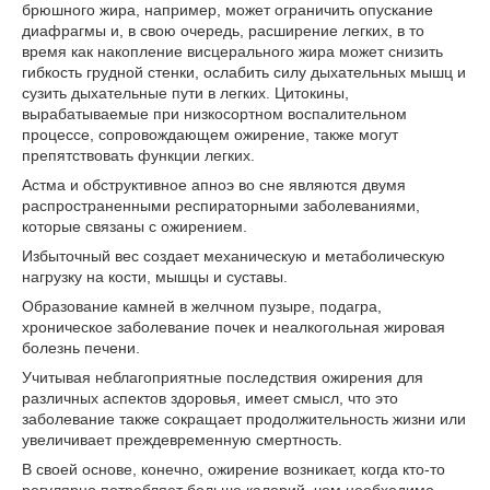
брюшного жира, например, может ограничить опускание
диафрагмы и, в свою очередь, расширение легких, в то
время как накопление висцерального жира может снизить
гибкость грудной стенки, ослабить силу дыхательных мышц и
сузить дыхательные пути в легких. Цитокины,
вырабатываемые при низкосортном воспалительном
процессе, сопровождающем ожирение, также могут
препятствовать функции легких.
Астма и обструктивное апноэ во сне являются двумя
распространенными респираторными заболеваниями,
которые связаны с ожирением.
Избыточный вес создает механическую и метаболическую
нагрузку на кости, мышцы и суставы.
Образование камней в желчном пузыре, подагра,
хроническое заболевание почек и неалкогольная жировая
болезнь печени.
Учитывая неблагоприятные последствия ожирения для
различных аспектов здоровья, имеет смысл, что это
заболевание также сокращает продолжительность жизни или
увеличивает преждевременную смертность.
В своей основе, конечно, ожирение возникает, когда кто-то
регулярно потребляет больше калорий, чем необходимо.