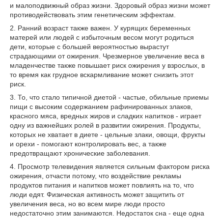
и малоподвижный образ жизни. Здоровый образ жизни может
противодействовать этим генетическим эффектам.
2. Ранний возраст также важен. У курящих беременных
матерей или людей с избыточным весом могут родиться
дети, которые с большей вероятностью вырастут
страдающими от ожирения. Чрезмерное увеличение веса в
младенчестве также повышает риск ожирения у взрослых, в
то время как грудное вскармливание может снизить этот
риск.
3. То, что стало типичной диетой - частые, обильные приемы
пищи с высоким содержанием рафинированных злаков,
красного мяса, вредных жиров и сладких напитков - играет
одну из важнейших ролей в развитии ожирения. Продукты,
которых не хватает в диете - цельные злаки, овощи, фрукты
и орехи - помогают контролировать вес, а также
предотвращают хронические заболевания.
4. Просмотр телевидения является сильным фактором риска
ожирения, отчасти потому, что воздействие рекламы
продуктов питания и напитков может повлиять на то, что
люди едят. Физическая активность может защитить от
увеличения веса, но во всем мире люди просто
недостаточно этим занимаются. Недостаток сна - еще одна