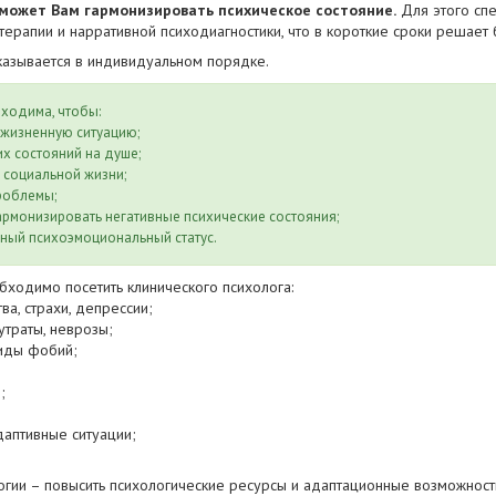
может Вам гармонизировать психическое состояние.
Для этого спе
терапии и нарративной психодиагностики, что в короткие сроки решает
казывается в индивидуальном порядке.
ходима, чтобы:
жизненную ситуацию;
х состояний на душе;
 социальной жизни;
роблемы;
рмонизировать негативные психические состояния;
ый психоэмоциональный статус.
бходимо посетить клинического психолога:
, страхи, депрессии;
траты, неврозы;
иды фобий;
;
птивные ситуации;
огии – повысить психологические ресурсы и адаптационные возможности