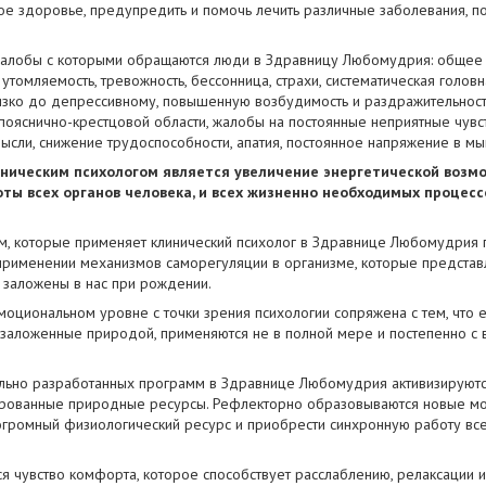
ое здоровье, предупредить и помочь лечить различные заболевания, п
алобы с которыми обращаются люди в Здравницу Любомудрия: общее
томляемость, тревожность, бессонница, страхи, систематическая головн
зко до депрессивному, повышенную возбудимость и раздражительность,
пояснично-крестцовой области, жалобы на постоянные неприятные чувст
мысли, снижение трудоспособности, апатия, постоянное напряжение в мы
иническим психологом является увеличение энергетической возм
ты всех органов человека, и всех жизненно необходимых процесс
м, которые применяет клинический психолог в Здравнице Любомудрия 
в применении механизмов саморегуляции в организме, которые представ
 заложены в нас при рождении.
оциональном уровне с точки зрения психологии сопряжена с тем, что
заложенные природой, применяются не в полной мере и постепенно с
ьно разработанных программ в Здравнице Любомудрия активизируются
ированные природные ресурсы. Рефлекторно образовываются новые моз
огромный физиологический ресурс и приобрести синхронную работу вс
ся чувство комфорта, которое способствует расслаблению, релаксации 