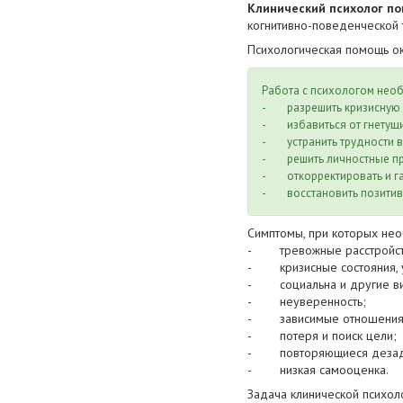
Клинический психолог по
когнитивно-поведенческой 
Психологическая помощь о
Работа с психологом необ
- разрешить кризисную 
- избавиться от гнетущи
- устранить трудности в
- решить личностные п
- откорректировать и га
- восстановить позитивн
Симптомы, при которых нео
- тревожные расстройства
- кризисные состояния, у
- социальна и другие в
- неуверенность;
- зависимые отношения
- потеря и поиск цели;
- повторяющиеся дезада
- низкая самооценка.
Задача клинической психол