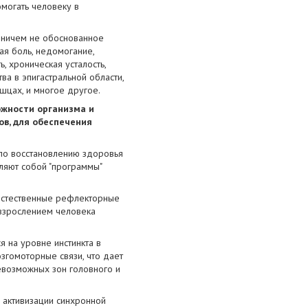
омогать человеку в
 ничем не обоснованное
ая боль, недомогание,
 хроническая усталость,
ва в эпигастральной области,
шцах, и многое другое.
ожности организма и
ов, для обеспечения
по восстановлению здоровья
ляют собой "программы"
 естественные рефлекторные
 взрослением человека
 на уровне инстинкта в
гомоторные связи, что дает
евозможных зон головного и
и активизации синхронной