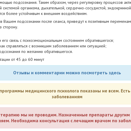
омощью подсознания. Таким образом, через регулировку процессов акти
й системой организма, дыхательной, сердечно-сосудистой, эндокринной
тся более устойчивым к внешним воздействиям.
 Вашем подсознании после сеанса, приведут к позитивным переменам 
ю сторону.
 и его связь с психоэмоциональным состоянием обратившегося;
как справляться с возникшим заболеванием или ситуацией;
одсознания по желанию обратившегося.
тации от 45 до 60 минут
Отзывы и комментарии можно посмотреть здесь
рограммы медицинского психолога показаны не всем. Есть
заболеваниям
терапию мы не проводим. Назначенные препараты другим 
яем. Необходима консультация с лечащим врачом по забо