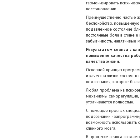
гармонизировать психическ
восстановлении.
Преимущественно частые ж
беспокойство, повышенную у
подавленное состояние бли
постоянные боли в спине и 
забывчивость, навязчивые 
Результатом сеанса с кл
повышение качества рабо
качества жизни.
Основной принцип програм
и качества жизни состоят 
подсознания, которые были
Любая проблема на психоэм
механизмы саморегуляции, 
утрачиваются полностью.
С помощью простых специал
подсознании - запрограмм
возможность использовать 
спинного мозга.
В процессе сеанса создает