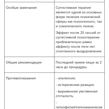
Особые замечания
Суггестивная терапия
является одной из основных
форм лечения психической
сферы как психогенного, так
и соматического генеза.
Эффект после 25 сессий от
суггестивной психотерапии
приблизительно равен
эффекту после пяти лет
спонтанного выздоровления
Общие рекомендации
Последний прием пищи за 2
часа до процедуры
Противопоказания
- эпилепсия;
- истерические реакции;
- выраженная умственная
отсталость;
-
гипнофилия\гипноманически