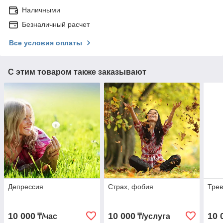
Наличными
Безналичный расчет
Все условия оплаты
С этим товаром также заказывают
Депрессия
Страх, фобия
Трев
10 000
10 000
10 
₸/час
₸/услуга