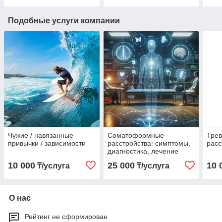
Подобные услуги компании
Чужие / навязанные
Соматоформные
Тре
привычки / зависимости
расстройства: симптомы,
расс
диагностика, лечение
10 000
25 000
10 
₸/услуга
₸/услуга
О нас
Рейтинг не сформирован