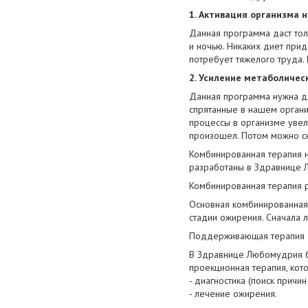
1. Активация организма 
Данная программа даст тол
и ночью. Никаких диет прид
потребует тяжелого труда.
2. Усиление метаболичес
Данная программа нужна дл
спрятанные в нашем орган
процессы в организме увел
произошел. Потом можно сн
Комбинированная терапия н
разработаны в Здравнице 
Комбинированная терапия р
Основная комбинированная 
стадии ожирения. Сначала 
Поддерживающая терапия 1
В Здравнице Любомудрия б
проекционная терапия, кото
- диагностика (поиск причин
- лечение ожирения.