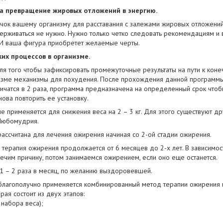
на превращение жировых отложений в энергию.
чок вашему организму для расставания с залежами жировых отложений.
ерживаться не нужно. Нужно только четко следовать рекомендациям и вы
 И ваша фигура приобретет желаемые черты.
ких процессов в организме.
я того чтобы зафиксировать промежуточные результаты на пути к конеч
изме механизмы для похудения. После прохождения данной программы
ичатся в 2 раза, программа предназначена на определенный срок чтоб
ова повторить ее установку.
е применяется для снижения веса на 2 – 3 кг. Для этого существуют д
Любомудрия.
ассчитана для лечения ожирения начиная со 2-ой стадии ожирения.
терапия ожирения продолжается от 6 месяцев до 2-х лет. В зависимост
лечим причину, потом занимаемся ожирением, если оно еще останется.
 – 2 раза в месяц, по желанию выздоровевшей.
лагополучно применяется комбинированный метод терапии ожирения и
рая состоит из двух этапов:
 набора веса);