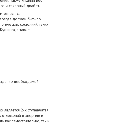
ения. Также лишний вес
оз и сахарный диабет.
м относятся
 всегда должен быть по
огических состояний, таких
Кушинга, а также
создание необходимой
 является 2-х ступенчатая
 отложений в энергию и
ь как самостоятельно, так и