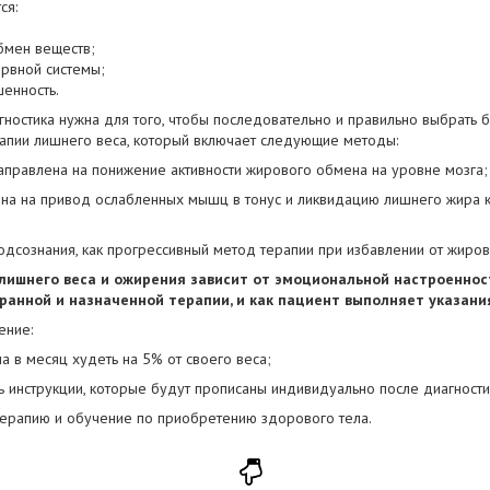
ся:
бмен веществ;
ервной системы;
енность.
гностика нужна для того, чтобы последовательно и правильно выбрать
апии лишнего веса, который включает следующие методы:
направлена на понижение активности жирового обмена на уровне мозга;
ена на привод ослабленных мышц в тонус и ликвидацию лишнего жира как
дсознания, как прогрессивный метод терапии при избавлении от жиров
лишнего веса и ожирения зависит от эмоциональной настроеннос
ранной и назначенной терапии, и как пациент выполняет указания
ение:
 в месяц худеть на 5% от своего веса;
ь инструкции, которые будут прописаны индивидуально после диагности
терапию и обучение по приобретению здорового тела.