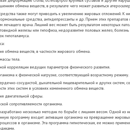
ывая деформацию стопы, остеоартроз крупных суставов и другие наруш
шениям обмена веществ, в результате чего может развиться атеросклер
редства также могут приводить к увеличению жировых отложений. К ни
гормональные средства, антидепрессанты и др. Прием этих препаратов
м лечащего врача. Лишний вес может быть результатом некоторых патол
товидной железы или гипофиза, недоразвитие половых желез, болезнь 
к гипоталамуса.
са:
ия обмена веществ, в частности жирового обмена.
массы тела.
ной корреляции ведущих параметров физического развития.
рганизма к физической нагрузке, соответствующей возрастному режиму.
ердечно-сосудистой, дыхательной пищеварительной и других систем, 
сти этих систем в условиях измененного обмена веществ.
ия двигательной сферы.
ской сопротивляемости организма.
зработано несколько методик по борьбе с лишним весом. Одной из них
нную программу входит: активация организма на превращение жировых
оцессов в организме. Эта программа гипнотическая, ее можно применят
одиками.