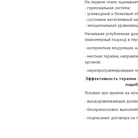
На первом этапе оценивает
- гормональная система;
- углеводный и белковый о
- состояние вегетативной н
- эмоциональная уравновеш
Начальная углубленная диа
планомерный подход в тер
- когерентная модуляция, 
- местная терапия, направл
органов;
- перепрограммирование по
Эффективность терапии 
подоб
Условие при приеме на леч
- выздоравливающая должна
- беспрекословно выполнят
- подписание договора на 