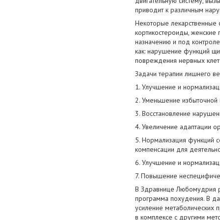
двигательную систему, выз
приводит к различным нару
Некоторые лекарственные с
кортикостероиды, женские 
назначению и под контроле
как: нарушение функций щи
повреждения нервных клето
Задачи терапии лишнего ве
1. Улучшение и нормализац
2. Уменьшение избыточной 
3. Восстановление нарушен
4. Увеличение адаптации о
5. Нормализация функций с
компенсации для деятельно
6. Улучшение и нормализац
7. Повышение неспецифиче
В Здравнице Любомудрия ра
программа похудения. В да
усиление метаболических пр
в комплексе с другими мет