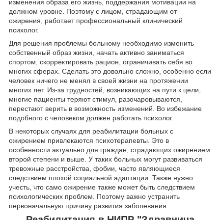
изменения образа его жизнь, поддержания мотивации на
должном уровне. Поэтому с лицом, страдающим от
ожирения, работает профессиональный клинический
психолог.
Для решения проблемы больному необходимо изменить
собственный образ жизни, начать активно заниматься
спортом, скорректировать рацион, ограничивать себя во
многих сферах. Сделать это довольно сложно, особенно если
человек ничего не менял в своей жизни на протяжении
многих лет. Из-за трудностей, возникающих на пути к цели,
многие пациенты теряют стимул, разочаровываются,
перестают верить в возможность изменений. Во избежание
подобного с человеком должен работать психолог.
В некоторых случаях для реабилитации больных с
ожирением привлекаются психотерапевты. Это в
особенности актуально для граждан, страдающих ожирением
второй степени и выше. У таких больных могут развиваться
тревожные расстройства, фобии, часто являющиеся
следствием плохой социальной адаптации. Также нужно
учесть, что само ожирение также может быть следствием
психологических проблем. Поэтому важно устранить
первоначальную причину развития заболевания.
Реабилитация в НИПР "Здравница