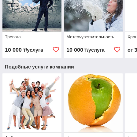
Тревога
Метеочувствительность
Хрон
10 000
10 000
₸/услуга
₸/услуга
от
Подобные услуги компании