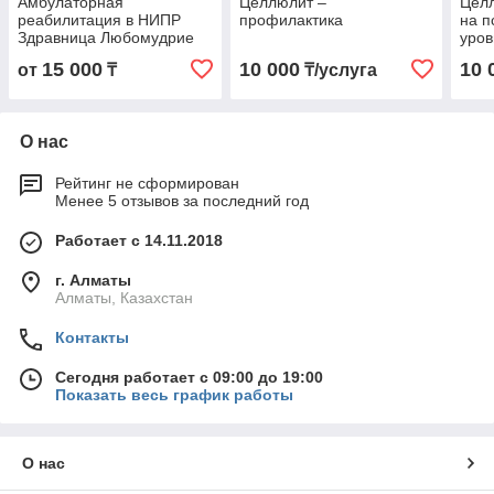
Амбулаторная
Целлюлит –
Целл
реабилитация в НИПР
профилактика
на п
Здравница Любомудрие
уров
15 000
10 000
10 
от
₸
₸/услуга
О нас
Рейтинг не сформирован
Менее 5 отзывов за последний год
Работает с 14.11.2018
г. Алматы
Алматы, Казахстан
Контакты
Сегодня работает с 09:00 до 19:00
Показать весь график работы
О нас