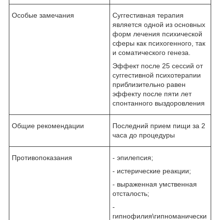
Особые замечания
Суггестивная терапия
является одной из основных
форм лечения психической
сферы как психогенного, так
и соматического генеза.
Эффект после 25 сессий от
суггестивной психотерапии
приблизительно равен
эффекту после пяти лет
спонтанного выздоровления
Общие рекомендации
Последний прием пищи за 2
часа до процедуры
Противопоказания
- эпилепсия;
- истерические реакции;
- выраженная умственная
отсталость;
-
гипнофилия\гипноманически