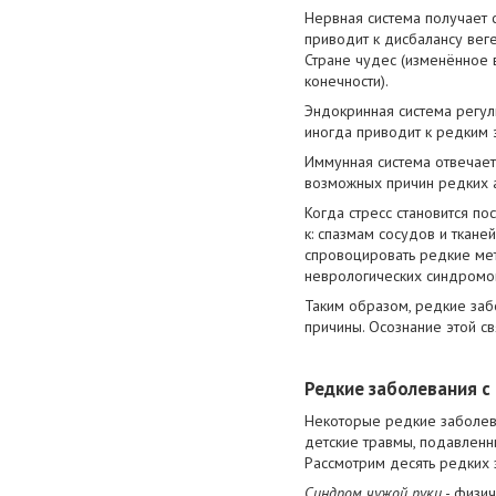
Нервная система получает 
приводит к дисбалансу веге
Стране чудес (изменённое 
конечности).
Эндокринная система регул
иногда приводит к редким 
Иммунная система отвечает 
возможных причин редких а
Когда стресс становится п
к: спазмам сосудов и ткан
спровоцировать редкие мет
неврологических синдромо
Таким образом, редкие заб
причины. Осознание этой св
Редкие заболевания 
Некоторые редкие заболева
детские травмы, подавленн
Рассмотрим десять редких 
Синдром чужой руки
- физич