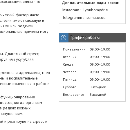
сихосоматическими, что
Instagram
lyoubomydrie
тический фактор часто
Telegramm
somatocod
 болезни имеют сложную и
лиями или редкими
оциональные причины могут
График работы
Понедельник
09:00
19:00
ы. Длительный стресс,
Вторник
09:00
19:00
ируя или усугубляя
Среда
09:00
19:00
Четверг
09:00
19:00
ртизола и адреналина, гнев
змы и воспалительные
Пятница
09:00
19:00
менные изменения в работе
Суббота
Выходной
Воскресенье
Выходной
а функционирование
цессов, когда организм
де редких кожных
 нарушениям.
й и реагируют на стресс и