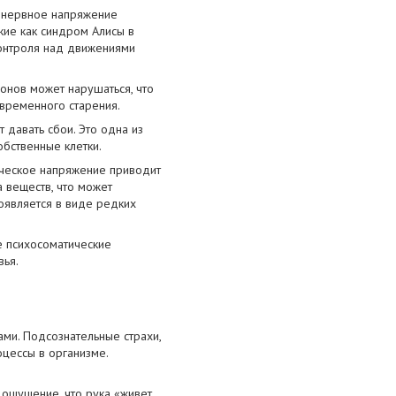
е нервное напряжение
акие как синдром Алисы в
контроля над движениями
онов может нарушаться, что
временного старения.
 давать сбои. Это одна из
обственные клетки.
ническое напряжение приводит
 веществ, что может
оявляется в виде редких
е психосоматические
вья.
ми. Подсознательные страхи,
оцессы в организме.
 ощущение, что рука «живет