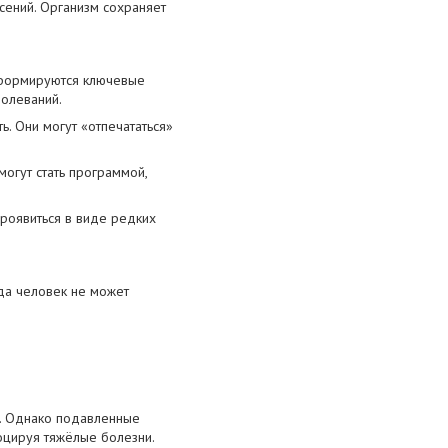
ений. Организм сохраняет
е формируются ключевые
болеваний.
. Они могут «отпечататься»
огут стать программой,
роявиться в виде редких
да человек не может
ы. Однако подавленные
оцируя тяжёлые болезни.