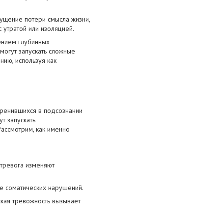
щущение потери смысла жизни,
 утратой или изоляцией.
жением глубинных
могут запускать сложные
нию, используя как
оренившихся в подсознании
т запускать
Рассмотрим, как именно
 тревога изменяют
де соматических нарушений.
ская тревожность вызывает