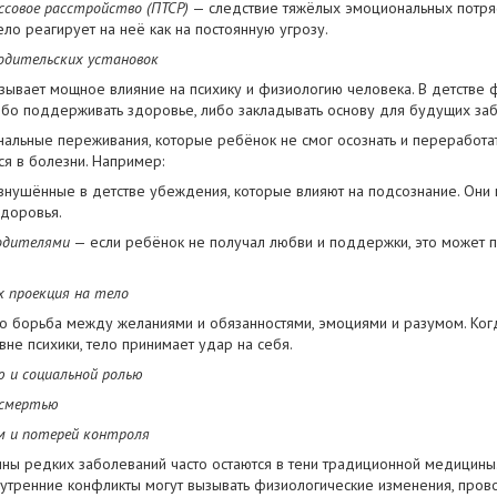
совое расстройство (ПТСР)
— следствие тяжёлых эмоциональных потряс
ело реагирует на неё как на постоянную угрозу.
одительских установок
зывает мощное влияние на психику и физиологию человека. В детств
либо поддерживать здоровье, либо закладывать основу для будущих за
льные переживания, которые ребёнок не смог осознать и переработать
ся в болезни. Например:
нушённые в детстве убеждения, которые влияют на подсознание. Они м
доровья.
одителями
— если ребёнок не получал любви и поддержки, это может п
 проекция на тело
о борьба между желаниями и обязанностями, эмоциями и разумом. Ког
не психики, тело принимает удар на себя.
 и социальной ролью
 смертью
 и потерей контроля
ны редких заболеваний часто остаются в тени традиционной медицин
внутренние конфликты могут вызывать физиологические изменения, пров