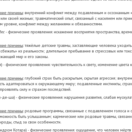
кие причины
: внутренний конфликт между подавленным и осознанным 
 или своей жизнью; травматический опыт, связанный с насилием или пр
ом уровне, конфликт между желаниями и обязанностями.
дес
- физические проявления: искажение восприятия пространства, врем
кие причины
: тяжёлые детские травмы, заставляющие человека уходить
сбежать» из реальности; длительное пребывание в стрессовых или ток
ужающий мир и его законы.
 - физические проявления: чувствительность к свету, изменение цвета
кие причины
: глубокий страх быть раскрытым, скрытая агрессия; внутр
сть адаптироваться к окружающему миру; подавленные инстинкты, стра
роявлять силу и страхом последствий.
-де-ша) - физические проявления: нарушения развития, слабая мускула
кие причины
: родовые программы, связанные с подавлением голоса и
зможность быть услышанным; кармические или родовые травмы, связанны
ироды, стыд за свои особенности.
ндром Котара) - физические проявления: ощущение, что человек мёртв и