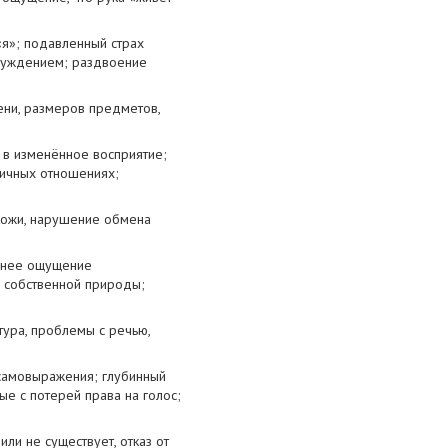
«я»; подавленный страх
инуждением; раздвоение
ени, размеров предметов,
 в изменённое восприятие;
сичных отношениях;
 кожи, нарушение обмена
еннее ощущение
х собственной природы;
тура, проблемы с речью,
 самовыражения; глубинный
е с потерей права на голос;
ли не существует, отказ от