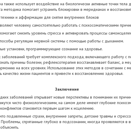
а также использует воздействие на биологически активные точки тела 
та методика помогает устранить блокировки в меридианах и восстанови
 техники и аффирмации для снятия внутренних блоков
оляют человеку самостоятельно работать с психосоматическими причи
омогают снизить уровень стресса и активировать процессы самоисцеле
пособы регуляции нервной системы с помощью работы с дыханием.
ные установки, программирующие сознание на здоровье.
 заболеваний требует комплексного подхода, включающего работу с пси
знать причины болезни, рефлексотерапия восстанавливает баланс, а ме
рмонию на всех уровнях. Использование этих методов в сочетании с 
ь качество жизни пациентов и привести к восстановлению здоровья.
Заключение
дких заболеваний открывает новые перспективы в понимании их причин
ажутся чисто физиологическими, на самом деле имеют глубокие психоэ
 конфликтов становится первым шагом к исцелению.
 что подавленные страхи, внутренние запреты, детские травмы и стрес
. Проблемы, спрятанные глубоко в подсознании, иногда проявляются в 
объяснить.