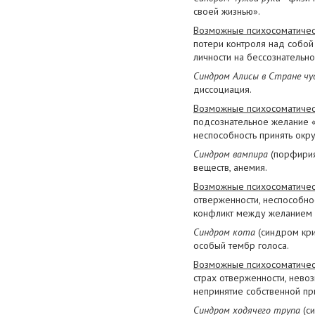
своей жизнью».
Возможные психосоматичес
потери контроля над собой
личности на бессознательн
Синдром Алисы в Стране чу
диссоциация.
Возможные психосоматичес
подсознательное желание «
неспособность принять окр
Синдром вампира
(порфирия)
веществ, анемия.
Возможные психосоматичес
отверженности, неспособно
конфликт между желанием п
Синдром кота
(синдром кри
особый тембр голоса.
Возможные психосоматичес
страх отверженности, нево
непринятие собственной пр
Синдром ходячего трупа
(си