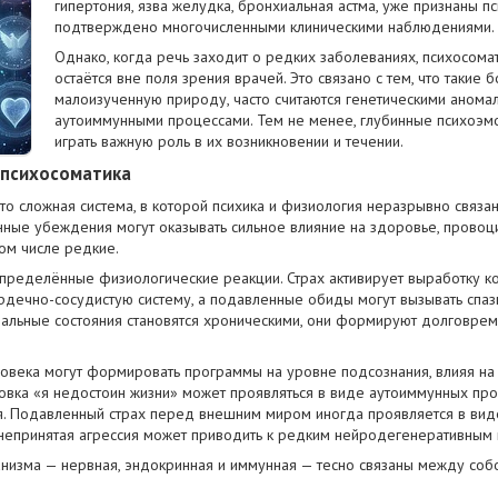
гипертония, язва желудка, бронхиальная астма, уже признаны п
подтверждено многочисленными клиническими наблюдениями.
Однако, когда речь заходит о редких заболеваниях, психосома
остаётся вне поля зрения врачей. Это связано с тем, что такие
малоизученную природу, часто считаются генетическими анома
аутоиммунными процессами. Тем не менее, глубинные психоэм
играть важную роль в их возникновении и течении.
 психосоматика
о сложная система, в которой психика и физиология неразрывно связан
нные убеждения могут оказывать сильное влияние на здоровье, провоц
том числе редкие.
пределённые физиологические реакции. Страх активирует выработку ко
ердечно-сосудистую систему, а подавленные обиды могут вызывать спа
нальные состояния становятся хроническими, они формируют долговре
ловека могут формировать программы на уровне подсознания, влияя н
новка «я недостоин жизни» может проявляться в виде аутоиммунных про
бя. Подавленный страх перед внешним миром иногда проявляется в ви
 непринятая агрессия может приводить к редким нейродегенеративным
низма — нервная, эндокринная и иммунная — тесно связаны между собо