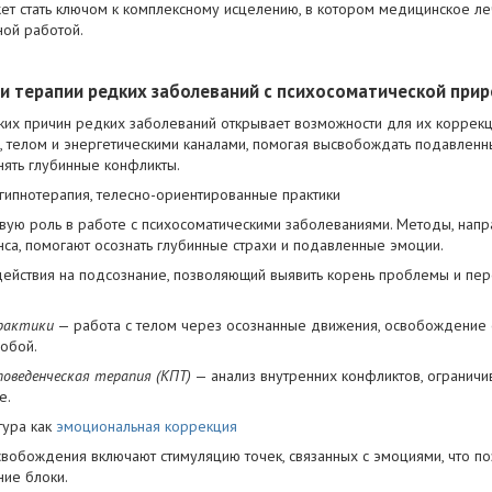
ет стать ключом к комплексному исцелению, в котором медицинское л
ой работой.
и терапии редких заболеваний с психосоматической при
их причин редких заболеваний открывает возможности для их коррекц
й, телом и энергетическими каналами, помогая высвобождать подавленн
нять глубинные конфликты.
 гипнотерапия, телесно-ориентированные практики
вую роль в работе с психосоматическими заболеваниями. Методы, нап
са, помогают осознать глубинные страхи и подавленные эмоции.
ействия на подсознание, позволяющий выявить корень проблемы и пер
практики
— работа с телом через осознанные движения, освобождение
собой.
поведенческая терапия (КПТ)
— анализ внутренних конфликтов, огранич
е.
тура как
эмоциональная коррекция
обождения включают стимуляцию точек, связанных с эмоциями, что по
ие блоки.