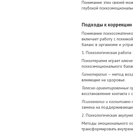
Понимание этих связей мож
глубокой психоэмоциональн
Подходы к коррекции 
Понимание психосоматическ
включает работу с психико
баланс в организме и устра
1. Психологическая работа:
Психотерапия играет ключе
психоэмоционального балан
Гипнотерапия
— метод возд
влияющие на здоровье.
Телесно-ориентированные 
восстановление контакта с 
Психоанализ и когнитивно-
замена на поддерживающи
2. Психологическая акупунк
Методы эмоционального осв
трансформировать внутренн