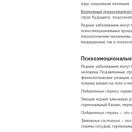
еды, социальная изоляция.
Возможные психосоматичес
страх будущего; подсознат
Редкие заболевания могут 
психоэмоциональных процес
патологические механизмы.
медицинские, так и психос
Психоэмоциональн
Редкие заболевания могут 
человека. Подавленные стр
физиологические реакции, 
психика влияет на тело и 
Подавленные страхи, трев
Эмоции играют ключевую ро
гормональный баланс, пере
Подавленные страхи
— это 
Тревожные состояния
— пост
спазмы сосудов, гормональ