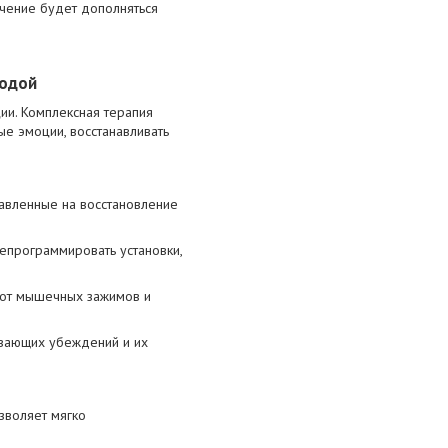
ечение будет дополняться
родой
ии. Комплексная терапия
ые эмоции, восстанавливать
равленные на восстановление
епрограммировать установки,
 от мышечных зажимов и
ивающих убеждений и их
зволяет мягко