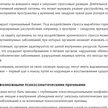
сигналы из внешнего мира и запускает стрессовые реакции. Длительно
тативной нервной системы, что может вызывать редкие расстройства, т
восприятие пространства и времени) или синдром чужой руки (потеря 
ирует гормональный баланс. Под воздействием стресса выработка горм
эндокринным расстройствам, например, к прогерии — синдрому прежде
за защиту организма, но под воздействием хронического стресса может
утоиммунных заболеваний, при которых организм начинает атаковать с
остоянным, организм адаптируется, но ценой внутренних ресурсов. Хро
ей, что ухудшает кровообращение и питание органов; нарушению обмена
аболические заболевания; разрушению нервных клеток, что иногда пр
в.
олевания, несмотря на свою сложную природу, могут иметь выраженны
язи — первый шаг к поиску путей их коррекции и восстановления здоро
с возможными психосоматическими причинами
ния могут быть связаны с глубинными психоэмоциональными конфликта
ые эмоции и внутренние убеждения могут запускать патологические пр
заболеваний и их возможные психосоматические причины.
еские проявления: неконтролируемые движения одной из конечностей,