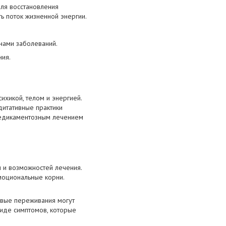
для восстановления
ть поток жизненной энергии.
нами заболеваний.
ния.
хикой, телом и энергией.
дитативные практики
медикаментозным лечением
 и возможностей лечения.
моциональные корни.
совые переживания могут
виде симптомов, которые