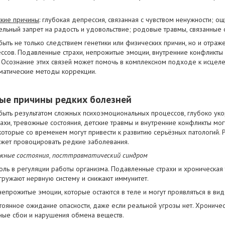
кие причины
: глубокая депрессия, связанная с чувством ненужности; о
ельный запрет на радость и удовольствие; родовые травмы, связанные с
быть не только следствием генетики или физических причин, но и отра
сов. Подавленные страхи, непрожитые эмоции, внутренние конфликты 
 Осознание этих связей может помочь в комплексном подходе к исцеле
оматические методы коррекции.
ые причины редких болезней
быть результатом сложных психоэмоциональных процессов, глубоко ук
ахи, тревожные состояния, детские травмы и внутренние конфликты могу
которые со временем могут привести к развитию серьёзных патологий. 
может провоцировать редкие заболевания.
ожные состояния, посттравматический синдром
ль в регуляции работы организма. Подавленные страхи и хроническая
гружают нервную систему и снижают иммунитет.
непрожитые эмоции, которые остаются в теле и могут проявляться в ви
оянное ожидание опасности, даже если реальной угрозы нет. Хрониче
ные сбои и нарушения обмена веществ.